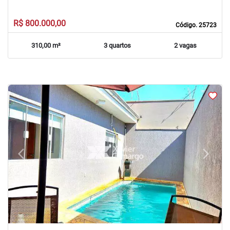
R$ 800.000,00
Código. 25723
310,00 m²
3 quartos
2 vagas
arrow_back_ios
arrow_forward_ios
Previous
Next