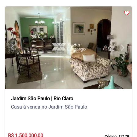
arrow_back_ios
arrow_forward_ios
Previous
Next
Jardim São Paulo | Rio Claro
Casa à venda no Jardim São Paulo
R$ 1.500.000,00
Código. 17179