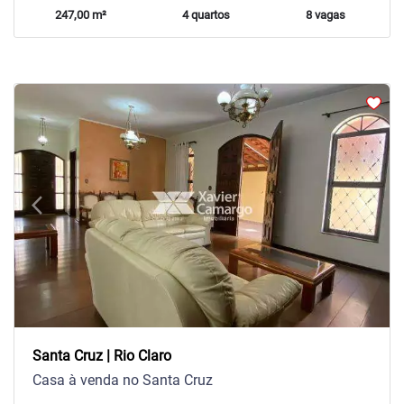
247,00 m²
4 quartos
8 vagas
arrow_back_ios
arrow_forward_ios
Previous
Next
Santa Cruz | Rio Claro
Casa à venda no Santa Cruz