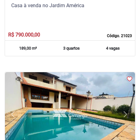
Casa à venda no Jardim América
R$ 790.000,00
Código. 21023
189,00 m²
3 quartos
4 vagas
arrow_back_ios
arrow_forward_ios
Previous
Next