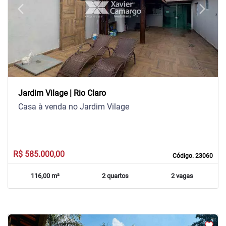
arrow_back_ios
arrow_forward_ios
Previous
Next
Jardim Vilage | Rio Claro
Casa à venda no Jardim Vilage
R$ 585.000,00
Código. 23060
116,00 m²
2 quartos
2 vagas