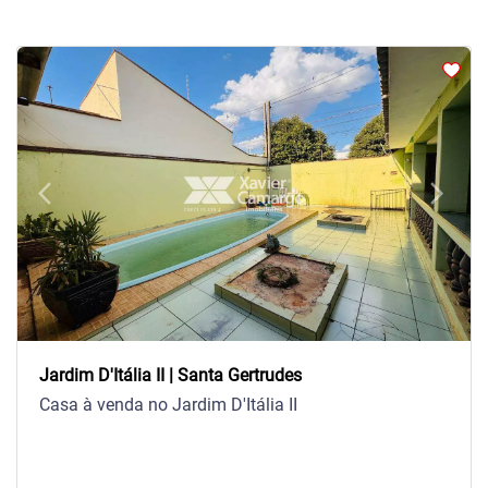
arrow_back_ios
arrow_forward_ios
Previous
Next
Jardim D'Itália II | Santa Gertrudes
Casa à venda no Jardim D'Itália II