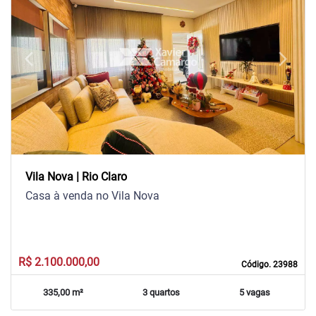
arrow_back_ios
arrow_forward_ios
Previous
Next
Vila Nova | Rio Claro
Casa à venda no Vila Nova
R$ 2.100.000,00
Código. 23988
335,00 m²
3 quartos
5 vagas