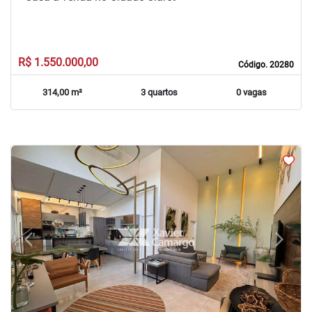
R$ 1.550.000,00
Código. 20280
314,00 m²
3 quartos
0 vagas
arrow_back_ios
arrow_forward_ios
Previous
Next