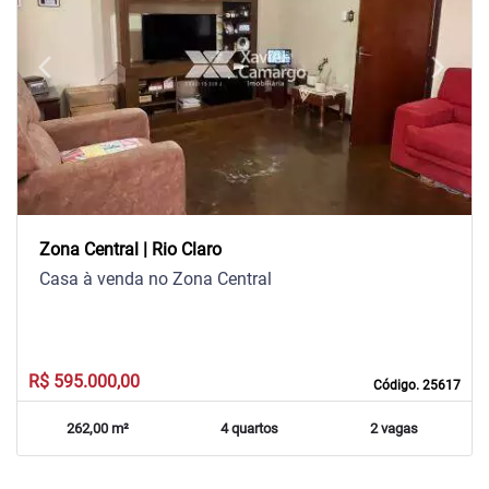
arrow_back_ios
arrow_forward_ios
Previous
Next
Zona Central | Rio Claro
Casa à venda no Zona Central
R$ 595.000,00
Código. 25617
262,00 m²
4 quartos
2 vagas