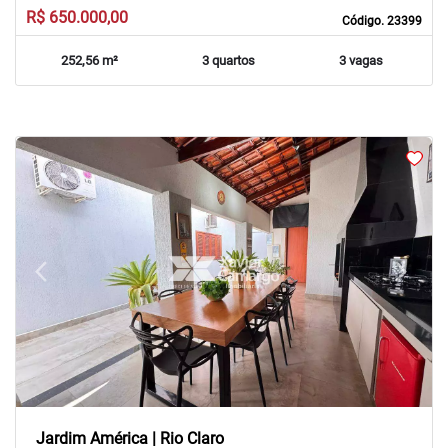
R$ 650.000,00
Código. 23399
252,56 m²
3 quartos
3 vagas
arrow_back_ios
arrow_forward_ios
Previous
Next
Jardim América | Rio Claro