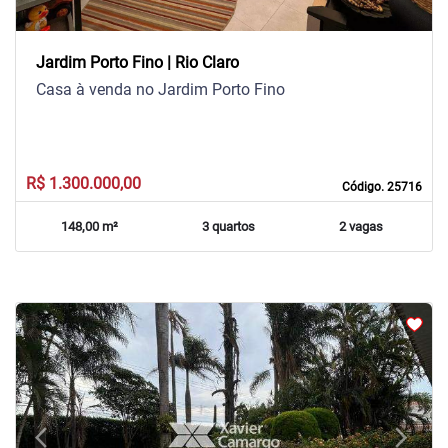
Jardim Porto Fino | Rio Claro
Casa à venda no Jardim Porto Fino
R$ 1.300.000,00
Código. 25716
148,00 m²
3 quartos
2 vagas
arrow_back_ios
arrow_forward_ios