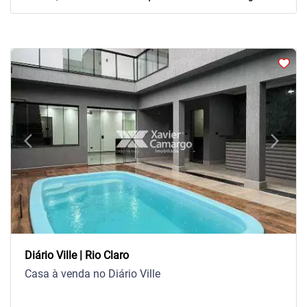
arrow_back_ios
arrow_forward_ios
Previous
Next
Diário Ville | Rio Claro
Casa à venda no Diário Ville