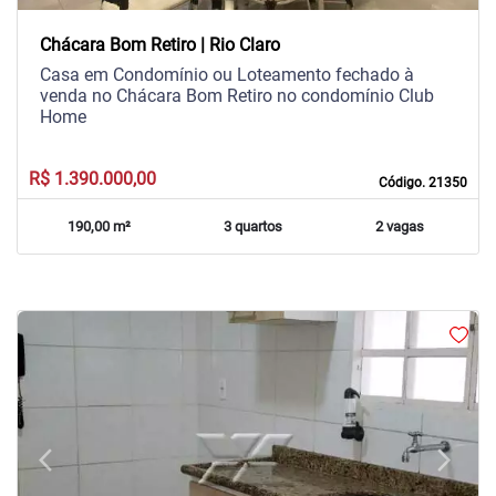
Chácara Bom Retiro | Rio Claro
Casa em Condomínio ou Loteamento fechado à
venda no Chácara Bom Retiro no condomínio Club
Home
R$ 1.390.000,00
Código. 21350
190,00 m²
3 quartos
2 vagas
arrow_back_ios
arrow_forward_ios
Previous
Next