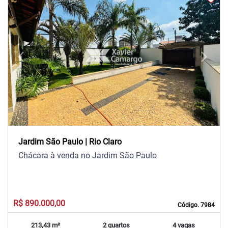
arrow_back_ios
arrow_forward_ios
Previous
Next
Jardim São Paulo | Rio Claro
Chácara à venda no Jardim São Paulo
R$ 890.000,00
Código. 7984
213,43 m²
2 quartos
4 vagas