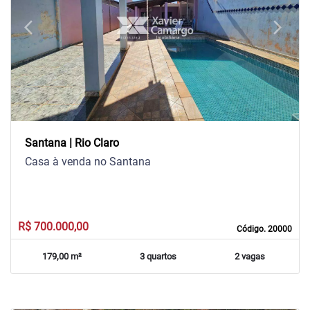
arrow_back_ios
arrow_forward_ios
Previous
Next
Santana | Rio Claro
Casa à venda no Santana
R$ 700.000,00
Código. 20000
179,00 m²
3 quartos
2 vagas