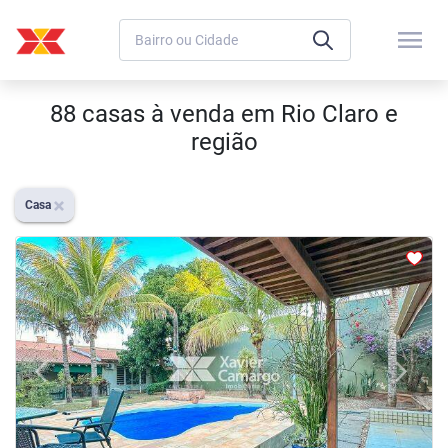
menu
88 casas à venda em Rio Claro e
região
Casa
arrow_back_ios
arrow_forward_ios
Previous
Next