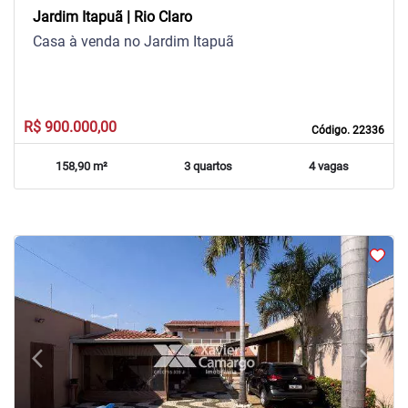
Jardim Itapuã | Rio Claro
Casa à venda no Jardim Itapuã
R$ 900.000,00
Código. 22336
158,90 m²
3 quartos
4 vagas
arrow_back_ios
arrow_forward_ios
Previous
Next