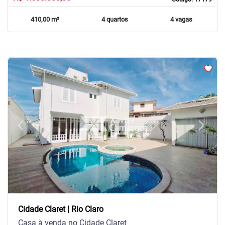
410,00 m²
4 quartos
4 vagas
arrow_back_ios
arrow_forward_ios
Previous
Next
Cidade Claret | Rio Claro
Casa à venda no Cidade Claret